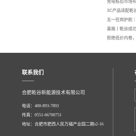
充电桩后市场布
3C产品适配乾
五一在岗护航｜
喜报丨乾谷成功
拒绝低价内卷，
联系我们
合肥乾谷新能源技术有限公司
电话：400-893-7893
传真：0551-66700751
地址：合肥市肥西人民万福产业园二期s2-16