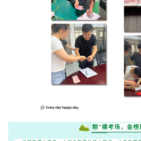
粽”横考场，金榜